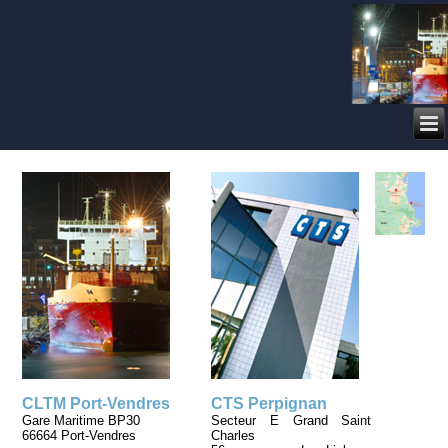
CLTM Port-Vendres
CTS Perpignan
Gare Maritime BP30
Secteur E Grand Saint
66664 Port-Vendres
Charles