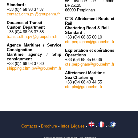
56 avenue de Lisbone
Standard :
BP25125
+33 (0)4 68 98 37 37
66000 Perpignan
contact.cltm.pv@groupehm.fr
CTS Affrètement Route et
Douanes et Transit
Rail
Custom Department
Chartering Road & Rail
+33 (0)4 68 98 37 38
Standard :
transit.cltm.pv@groupehm.fr
+33 (0)4 68 85 60 10
cts.perpignan@groupehm.fr
Agence Maritime / Service
Consignation
Exploitation et opérations
Maritime agency / Ship
Operations
consignment
+33 (0)4 68 85 60 36
+33 (0)4 68 98 37 30
cts.perpignan@groupehm.fr
shipping.cltm.pv@groupehm.fr
Affrètement Maritime
Sea Chartering
+33 (0)4 68 40 44 55
cts.pln@groupehm.fr
Contacts
-
Brochure
-
Infos Légales
-
-
-
Joomla
template created with
Artisteer
.